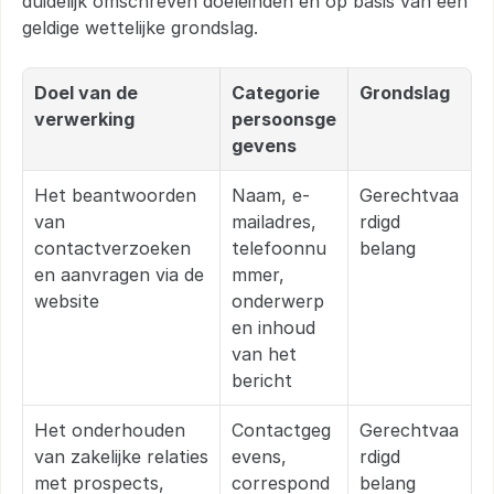
duidelijk omschreven doeleinden en op basis van een 
geldige wettelijke grondslag.
Doel van de 
Categorie 
Grondslag
verwerking
persoonsge
gevens
Het beantwoorden 
Naam, e-
Gerechtvaa
van 
mailadres, 
rdigd 
contactverzoeken 
telefoonnu
belang
en aanvragen via de 
mmer, 
website
onderwerp 
en inhoud 
van het 
bericht
Het onderhouden 
Contactgeg
Gerechtvaa
van zakelijke relaties 
evens, 
rdigd 
met prospects, 
correspond
belang