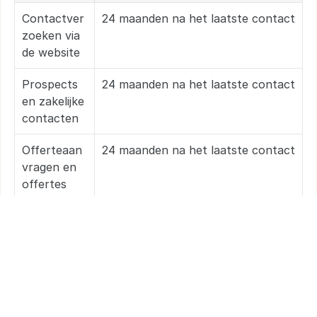
Contactver
24 maanden na het laatste contact
zoeken via 
de website
Prospects 
24 maanden na het laatste contact
en zakelijke 
contacten
Offerteaan
24 maanden na het laatste contact
vragen en 
offertes
Overeenko
Tot 7 jaar na beëindiging van de 
msten en 
overeenkomst
contractdo
cumentatie
Factuur- en 
7 jaar
financiële 