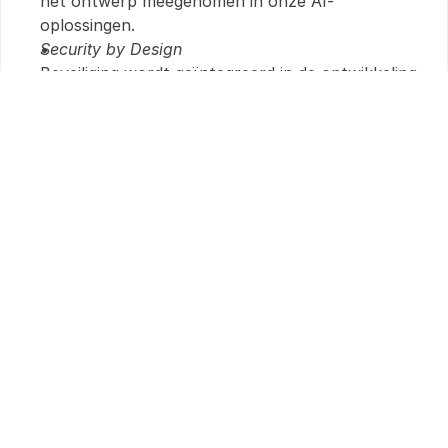
het ontwerp meegenomen in onze AI-
oplossingen.
Security by Design
Beveiliging wordt geïntegreerd in de ontwikkeling, 
implementatie en het beheer van AI-systemen.
Eerlijkheid en betrouwbaarheid
Wij streven naar betrouwbare AI-uitkomsten en 
beperken waar mogelijk ongewenste 
vooroordelen.
Proportionaliteit
AI wordt uitsluitend ingezet wanneer dit 
toegevoegde waarde biedt en passend is binnen 
het beoogde doel.
Continue verbetering
Wij evalueren en verbeteren onze AI-governance, 
beveiligingsmaatregelen en processen continu op 
basis van nieuwe inzichten, technologische 
ontwikkelingen en veranderende wetgeving..